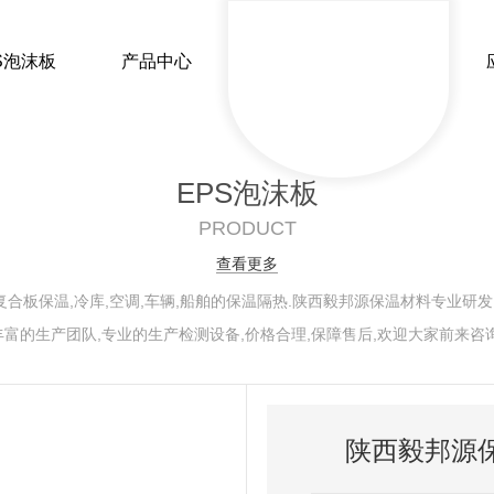
S泡沫板
产品中心
EPS泡沫板
今日热点
行业新闻
PRODUCT
查看更多
保温常识
时事聚焦
复合板保温,冷库,空调,车辆,船舶的保温隔热.陕西毅邦源保温材料专业研发,
丰富的生产团队,专业的生产检测设备,价格合理,保障售后,欢迎大家前来咨询
XPS挤塑板
EP
陕西挤塑板厂家
陕西毅邦源保温材
陕西挤塑板厂家
陕西毅邦源
陕西毅邦源保
陕西挤塑板源头工厂
陕西EPS