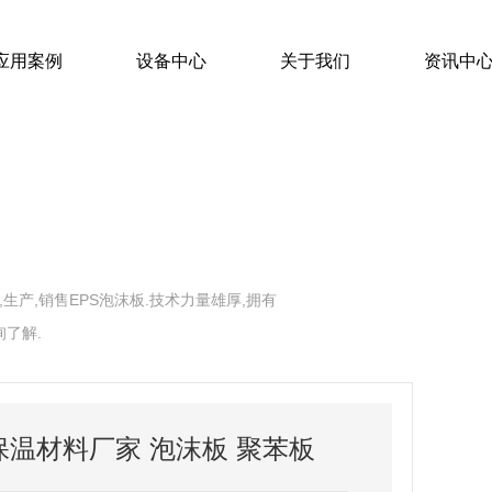
应用案例
设备中心
关于我们
资讯中
生产,销售EPS泡沫板.技术力量雄厚,拥有
了解.
S泡沫板
发泡水泥保温板
料厂家 泡沫板 聚苯板
陕西发泡水泥保温板哪家好
EPS泡沫板厂家
泡沫板地暖板厂家
温材料厂家 泡沫板 聚苯板
泡沫板整车发出
陕西西安、陕西咸阳厂家供应,厂家直供发泡水泥保温板