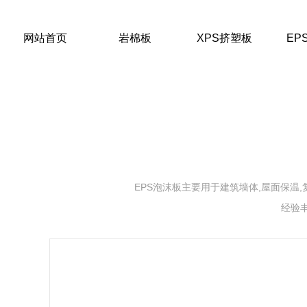
网站首页
岩棉板
XPS挤塑板
EP
EPS泡沫板主要用于建筑墙体,屋面保温,
经验
岩棉板
甘肃岩棉板价格
陕西岩棉板销售
陕西岩棉板源头工厂