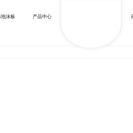
S泡沫板
产品中心
今日热点
行业新闻
保温常识
时事聚焦
XPS挤塑板
EP
陕西挤塑板厂家
陕西毅邦源保温材
陕西挤塑板厂家
陕西毅邦源
陕西挤塑板源头工厂
陕西EPS