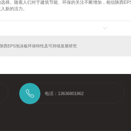
的选择。随着人们对于建筑节能、环保的关注不断增加，相信陕西EP
注入新的活力。
EPS保温线条2
陕西毅邦源出品-EPS保温线条1
陕西毅邦
陕西EPS泡沫板环保特性及可持续发展研究
电话：13636801862