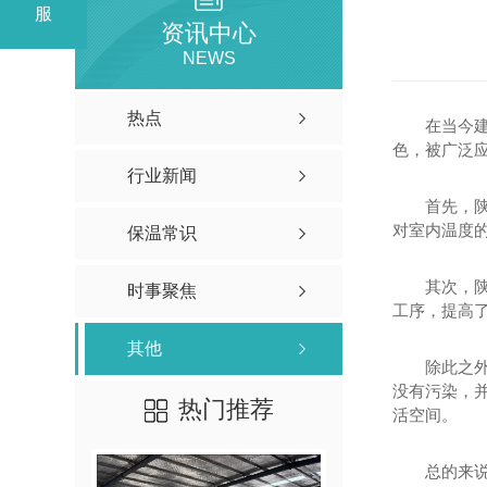
服
陕西岩棉板厂家
资讯中心
延安岩棉板
NEWS
咸阳岩棉板
热点
在当今
保温岩棉板
色，被广泛
行业新闻
防火保温岩棉板厂家
首先，
岩棉板厂家
对室内温度
保温常识
陕西保温材料生产厂家岩棉板厂家批发
其次，
时事聚焦
工序，提高
其他
除此之
没有污染，
热门推荐
活空间。
总的来