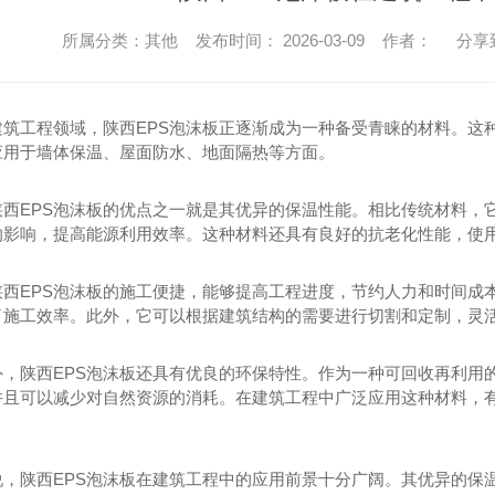
陕西西安好的挤塑板厂家
泡沫
所属分类：其他 发布时间： 2026-03-09 作者：
分享
防火隔热挤塑板保温板厂家
陕西EP
陕西外墙挤塑板保温多少钱_挤塑板_良好的隔热保温性能
建筑工程领域，陕西EPS泡沫板正逐渐成为一种备受青睐的材料。这
陕西挤塑板供应，挤塑板价格
陕西EPS
应用于墙体保温、屋面防水、地面隔热等方面。
陕西XPS挤塑板哪家好西安好的挤塑板厂家批发
陕西EPS
陕西EPS泡沫板的优点之一就是其优异的保温性能。相比传统材料，
陕西外墙保温板厂家XPS挤塑板厂家
陕西好的EPS泡
的影响，提高能源利用效率。这种材料还具有良好的抗老化性能，使
甘肃建筑保温板XPS挤塑板保温板厂家批发价格低价
陕西EPS泡沫板的施工便捷，能够提高工程进度，节约人力和时间成
了施工效率。此外，它可以根据建筑结构的需要进行切割和定制，灵
外，陕西EPS泡沫板还具有优良的环保特性。作为一种可回收再利用
并且可以减少对自然资源的消耗。在建筑工程中广泛应用这种材料，
说，陕西EPS泡沫板在建筑工程中的应用前景十分广阔。其优异的保