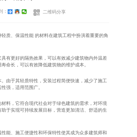
板整车发出
陕西榆林、陕西延安厂家供应,厂家直供发泡水泥保温板
到：
二维码分享
S泡沫板厂家
商洛好的建筑保温板发泡水泥保温板销售
陕西好的EPS泡沫板厂家陕西EPS泡沫板哪家好
安康好的建筑保温板发泡水泥保温板销售
种轻质、保温性能 的材料在建筑工程中扮演着重要的角
泡沫板哪个厂家好
汉中好的建筑保温板发泡水泥保温板销售
泡沫板低价批发
西安好的建筑保温板发泡水泥保温板销售
它具有更好的隔热效果，可以有效减少建筑物内外温差
沫板保温板销售批发厂家
陕西好的建筑保温板发泡水泥保温板销售
用寿命长，可以有效降低建筑物的维护成本。
EPS保温板,陕西EPS泡沫板厂家_EPS泡沫板价格
咸阳好的建筑保温板发泡水泥保温板销售
本。由于其轻质特性，安装过程简便快速，减少了施工
活性强，适用范围广。
的材料，它符合现代社会对于绿色建筑的需求，对环境
有助于实现可持续发展目标，营造更加清洁、舒适的生
温性能、施工便捷性和环保特性使其成为众多建筑师和