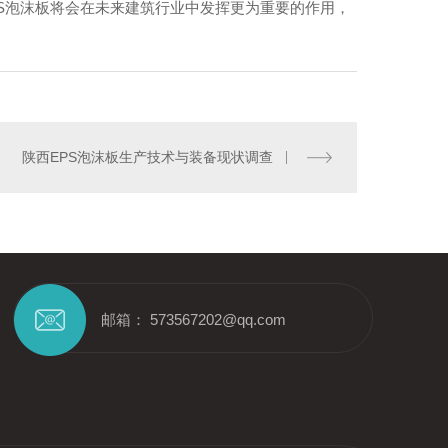
S泡沫板将会在未来建筑行业中发挥更为重要的作用，
源出品-EPS保温线条
陕西EPS泡沫板生产技术与装备现状调查
邮箱： 573567202@qq.com