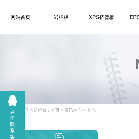
网站首页
岩棉板
XPS挤塑板
EP
岩棉板
甘肃岩棉板价格
当前位置：
首页
>
资讯中心
>
其他
点
击
陕西岩棉板销售
联
系
陕西岩棉板源头工厂
客