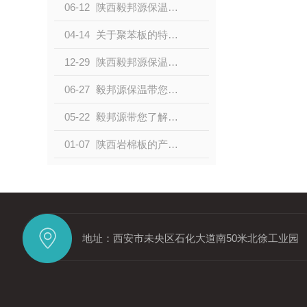
06-12
陕西毅邦源保温材料有限公司的保温材料核心优势都有哪些？
04-14
关于聚苯板的特点和适用范围
12-29
陕西毅邦源保温材料有限公司的市场竞争力体现在哪些方面？
06-27
毅邦源保温带您看xps挤塑板的应用范围有哪些？
05-22
毅邦源带您了解岩棉板和玻璃棉板有什么区别？
01-07
陕西岩棉板的产品性能特点和用途
地址：西安市未央区石化大道南50米北徐工业园