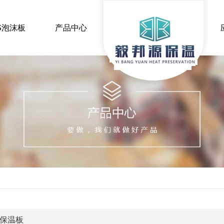
S泡沫板
产品中心
热点
行业新闻
保温常识
时事聚焦
XPS挤塑板
EP
陕西挤塑板厂家
陕西毅邦源保温材
陕西挤塑板厂家
陕西毅邦源
陕西挤塑板源头工厂
陕西EPS
保温板