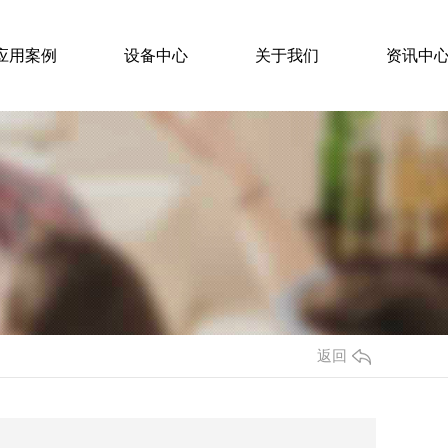
应用案例
设备中心
关于我们
资讯中
S泡沫板
发泡水泥保温板
料厂家 泡沫板 聚苯板
陕西发泡水泥保温板哪家好
返回
EPS泡沫板厂家
泡沫板地暖板厂家
泡沫板整车发出
陕西西安、陕西咸阳厂家供应,厂家直供发泡水泥保温板