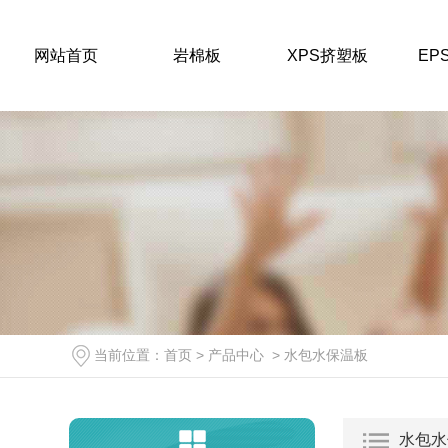
网站首页
岩棉板
XPS挤塑板
EP
岩棉板
甘肃岩棉板价格
当前位置：
首页
>
产品中心
>
水包水保温板
陕西岩棉板销售
陕西岩棉板源头工厂
水包水