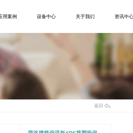
应用案例
设备中心
关于我们
资讯中
S泡沫板
发泡水泥保温板
料厂家 泡沫板 聚苯板
陕西发泡水泥保温板哪家好
返回
EPS泡沫板厂家
泡沫板地暖板厂家
泡沫板整车发出
陕西西安、陕西咸阳厂家供应,厂家直供发泡水泥保温板