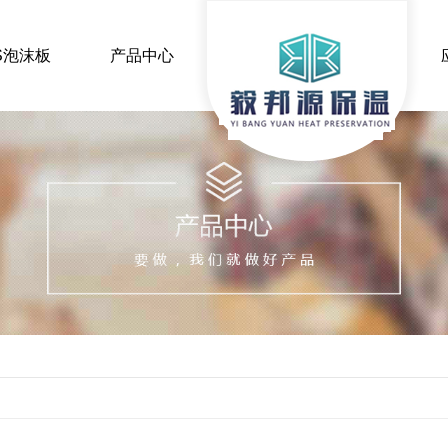
S泡沫板
产品中心
热点
行业新闻
保温常识
时事聚焦
XPS挤塑板
EP
陕西挤塑板厂家
陕西毅邦源保温材
陕西挤塑板厂家
陕西毅邦源
陕西挤塑板源头工厂
陕西EPS