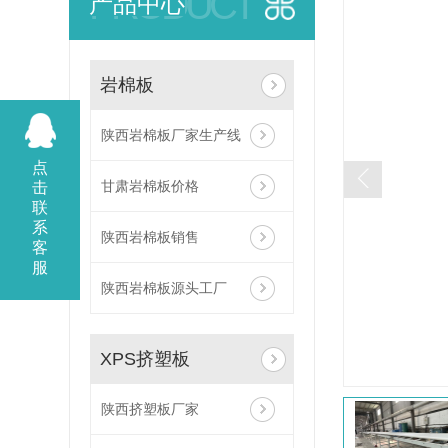
PRODUCT
产品中心
陕西岩棉板厂家
延安岩棉板
岩棉板
咸阳岩棉板
保温岩棉板
陕西岩棉板厂家生产线
防火保温岩棉板厂家
点
甘肃岩棉板价格
击
岩棉板厂家
联
系
陕西保温材料生产厂家岩棉板厂家批发
陕西岩棉板销售
客
服
陕西岩棉板源头工厂
XPS挤塑板
陕西挤塑板厂家