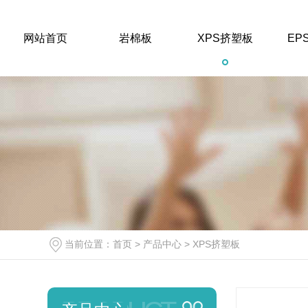
网站首页
岩棉板
XPS挤塑板
EP
岩棉板
甘肃岩棉板价格
当前位置：
首页
>
产品中心
>
XPS挤塑板
陕西岩棉板销售
陕西岩棉板源头工厂