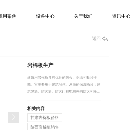
应用案例
设备中心
关于我们
资讯中
返回
岩棉板生产
建筑用岩棉板具有优良的防火、保温和吸音性
能。它主要用于建筑墙体、屋顶的保温隔音；建
S泡沫板
发泡水泥保温板
筑隔墙、防火墙、防火门和电梯井的防火和降…
料厂家 泡沫板 聚苯板
陕西发泡水泥保温板哪家好
相关内容
EPS泡沫板厂家
泡沫板地暖板厂家
甘肃岩棉板价格
泡沫板整车发出
陕西西安、陕西咸阳厂家供应,厂家直供发泡水泥保温板
陕西岩棉板销售