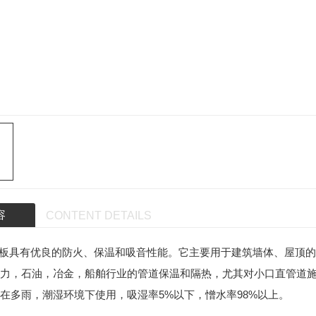
陕西西安好的挤塑板厂家
泡沫
防火隔热挤塑板保温板厂家
陕西EP
陕西外墙挤塑板保温多少钱_挤塑板_良好的隔热保温性能
陕西挤塑板供应，挤塑板价格
陕西EPS
陕西XPS挤塑板哪家好西安好的挤塑板厂家批发
陕西EPS
陕西外墙保温板厂家XPS挤塑板厂家
陕西好的EPS泡
甘肃建筑保温板XPS挤塑板保温板厂家批发价格低价
容
CONTENT DETAILS
具有优良的防火、保温和吸音性能。它主要用于建筑墙体、屋顶的
力，石油，冶金，船舶行业的管道保温和隔热，尤其对小口直管道
在多雨，潮湿环境下使用，吸湿率5%以下，憎水率98%以上。