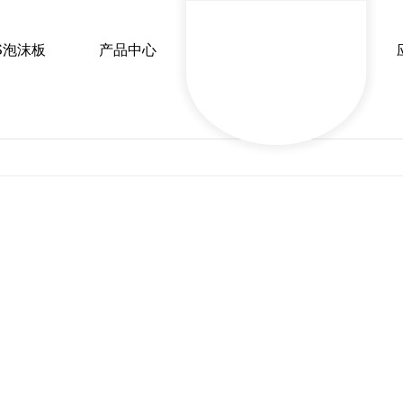
S泡沫板
产品中心
今日热点
行业新闻
保温常识
时事聚焦
XPS挤塑板
EP
陕西挤塑板厂家
陕西毅邦源保温材
陕西挤塑板厂家
陕西毅邦源
陕西挤塑板源头工厂
陕西EPS